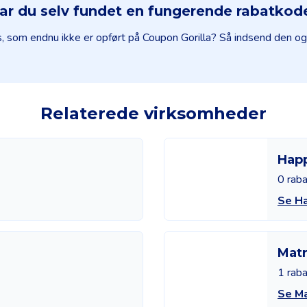
ar du selv fundet en fungerende rabatkod
s, som endnu ikke er opført på Coupon Gorilla? Så indsend den 
Relaterede virksomheder
Hap
0 rab
Se H
Matr
1 rab
Se Ma