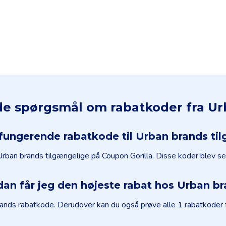
ede spørgsmål om rabatkoder fra U
 fungerende rabatkode til Urban brands ti
l Urban brands tilgængelige på Coupon Gorilla. Disse koder blev s
an får jeg den højeste rabat hos Urban b
ands rabatkode. Derudover kan du også prøve alle 1 rabatkoder for