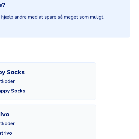
e?
og hjælp andre med at spare så meget som muligt.
py Socks
atkoder
appy Socks
ivo
atkoder
trivo