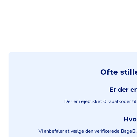
Ofte sti
Er der e
Der er i øjeblikket 0 rabatkoder t
Hvo
Vi anbefaler at vælge den verificerede BageBix