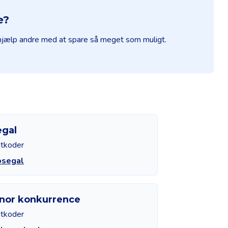
e?
 hjælp andre med at spare så meget som muligt.
egal
atkoder
osegal
nor konkurrence
atkoder