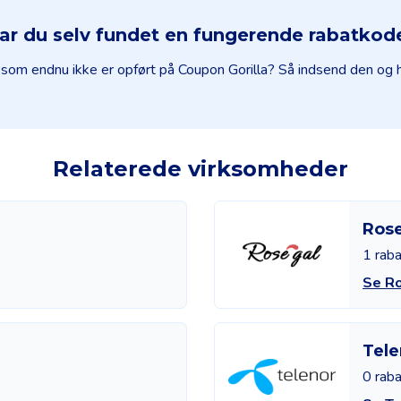
ar du selv fundet en fungerende rabatkod
, som endnu ikke er opført på Coupon Gorilla? Så indsend den og
Relaterede virksomheder
Ros
1 rab
Se R
Tele
0 rab