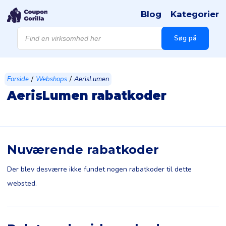
Blog
Kategorier
Products
search
Søg på
/
/
Forside
Webshops
AerisLumen
AerisLumen rabatkoder
Nuværende rabatkoder
Der blev desværre ikke fundet nogen rabatkoder til dette
websted.